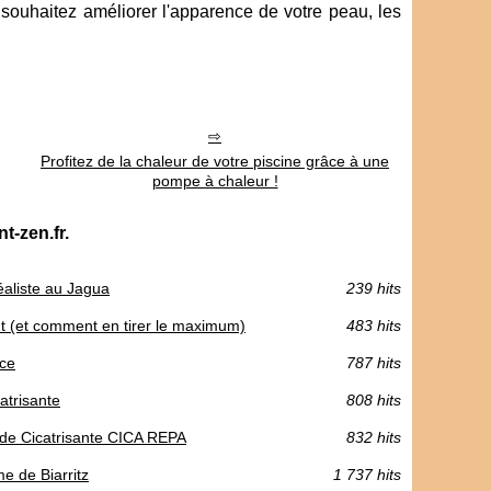
souhaitez améliorer l'apparence de votre peau, les
Profitez de la chaleur de votre piscine grâce à une
pompe à chaleur !
t-zen.fr.
éaliste au Jagua
239 hits
t (et comment en tirer le maximum)
483 hits
nce
787 hits
atrisante
808 hits
ade Cicatrisante CICA REPA
832 hits
e de Biarritz
1 737 hits