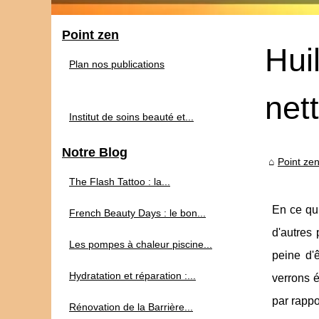
Point zen
Hui
Plan nos publications
net
Institut de soins beauté et...
Notre Blog
Point ze
The Flash Tattoo : la...
En ce qui
French Beauty Days : le bon...
d'autres 
Les pompes à chaleur piscine...
peine d'
Hydratation et réparation :...
verrons é
par rappo
Rénovation de la Barrière...