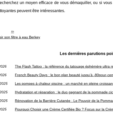
recherchez un moyen efficace de vous démaquiller, ou si vous 
ttoyantes peuvent être intéressantes.
sir son filtre à eau Berkey
Les dernières parutions poin
2026
The Flash Tattoo : la référence du tatouage éphémère ultra r
2026
French Beauty Days : le bon plan beauté jusqu’à -80pour-cen
/2025
Les pompes à chaleur piscine : un marché en pleine croissa
/2025
Hydratation et réparation : le duo gagnant de la pommade cic
/2025
Rénovation de la Barrière Cutanée : Le Pouvoir de la Pomm
2025
Pourquoi Choisir une Crème Certifiée Bio ? Focus sur la Crèm