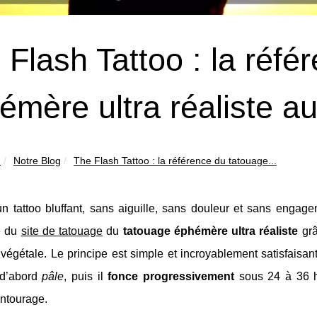
 Flash Tattoo : la réfé
émère ultra réaliste a
n
Notre Blog
The Flash Tattoo : la référence du tatouage...
un tattoo bluffant, sans aiguille, sans douleur et sans eng
e du
site de tatouage
du
tatouage éphémère ultra réaliste
grâ
 végétale. Le principe est simple et incroyablement satisfaisan
 d’abord
pâle
, puis il
fonce progressivement
sous 24 à 36 he
entourage.