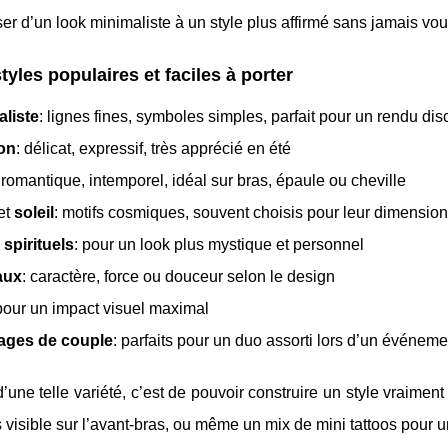
er d’un look minimaliste à un style plus affirmé sans jamais vou
tyles populaires et faciles à porter
aliste
: lignes fines, symboles simples, parfait pour un rendu dis
lon
: délicat, expressif, très apprécié en été
 romantique, intemporel, idéal sur bras, épaule ou cheville
et
soleil
: motifs cosmiques, souvent choisis pour leur dimensio
 spirituels
: pour un look plus mystique et personnel
aux
: caractère, force ou douceur selon le design
 pour un impact visuel maximal
ages de couple
: parfaits pour un duo assorti lors d’un événem
 d’une telle variété, c’est de pouvoir construire un style vraime
s visible sur l’avant-bras, ou même un mix de mini tattoos pour u