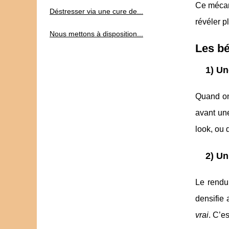
Ce mécani
Déstresser via une cure de...
révéler p
Nous mettons à disposition...
Les bé
1) Un
Quand on
avant une
look, ou 
2) Un
Le rendu
densifie
vrai
. C’e