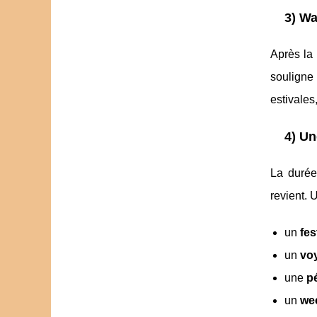
3) Wa
Après la 
souligne 
estivales
4) Un
La durée
revient.
un
fes
un
vo
une
p
un
we