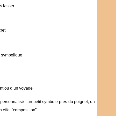
s lasser.
cret
n symbolique
ent ou d’un voyage
nt personnalisé : un petit symbole près du poignet, un
n effet “composition”.