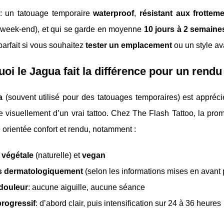
 : un tatouage temporaire
waterproof
,
résistant aux frottem
s, week-end), et qui se garde en moyenne
10 jours à 2 semaine
 parfait si vous souhaitez
tester un emplacement
ou un style av
oi le Jagua fait la différence pour un rendu 
a
(souvent utilisé pour des tatouages temporaires) est apprécié
 visuellement d’un vrai tattoo. Chez The Flash Tattoo, la pro
orientée confort et rendu, notamment :
 végétale
(naturelle) et
vegan
s dermatologiquement
(selon les informations mises en avant 
douleur
: aucune aiguille, aucune séance
progressif
: d’abord clair, puis intensification sur 24 à 36 heures