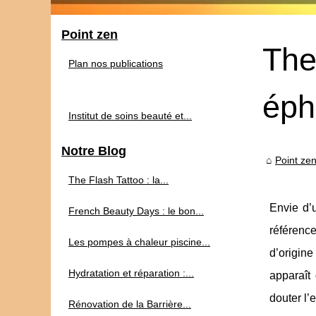
Point zen
The
Plan nos publications
éph
Institut de soins beauté et...
Notre Blog
Point ze
The Flash Tattoo : la...
Envie d’
French Beauty Days : le bon...
référenc
Les pompes à chaleur piscine...
d’origine
Hydratation et réparation :...
apparaît
douter l’
Rénovation de la Barrière...