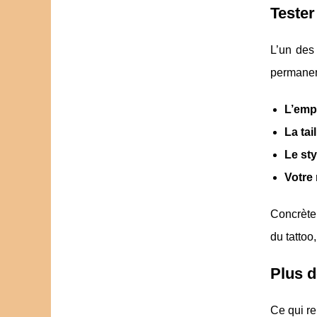
Tester
L’un des 
permanen
L’emp
La tail
Le sty
Votre 
Concrètem
du tattoo,
Plus d
Ce qui r