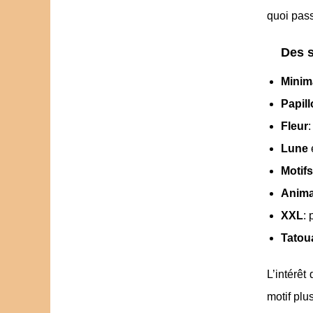
quoi pass
Des s
Minim
Papil
Fleur
:
Lune
Motifs
Anim
XXL
:
Tatou
L’intérêt
motif plu