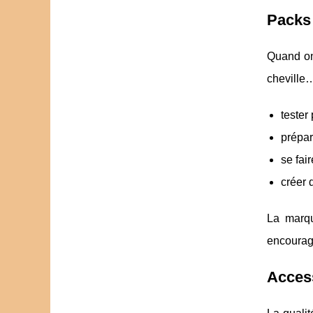
Packs 
Quand on
cheville
tester
prépar
se fai
créer 
La marqu
encourage
Access