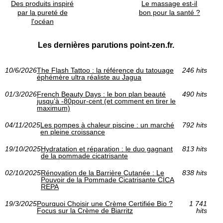
Des produits inspiré
Le massage est-il
par la pureté de
bon pour la santé ?
l'océan
Les dernières parutions point-zen.fr.
10/6/2026
The Flash Tattoo : la référence du tatouage
246 hits
éphémère ultra réaliste au Jagua
01/3/2026
French Beauty Days : le bon plan beauté
490 hits
jusqu’à -80pour-cent (et comment en tirer le
maximum)
04/11/2025
Les pompes à chaleur piscine : un marché
792 hits
en pleine croissance
19/10/2025
Hydratation et réparation : le duo gagnant
813 hits
de la pommade cicatrisante
02/10/2025
Rénovation de la Barrière Cutanée : Le
838 hits
Pouvoir de la Pommade Cicatrisante CICA
REPA
19/3/2025
Pourquoi Choisir une Crème Certifiée Bio ?
1 741
Focus sur la Crème de Biarritz
hits