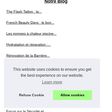
Notre Blog
The Flash Tattoo : la...
French Beauty Days : le bon...
Les pompes à chaleur piscine...
Hydratation et réparation :...
Rénovation de la Barrière...
Pourquoi Choisir une Crème...
This website uses cookies to ensure you get
the best experience on our website.
Palette de maquillage...
Learn more
Comment bien choisir son...
Refuse Cookie
Allow cookies
Notre institut
Focus sur la Sécurité et...