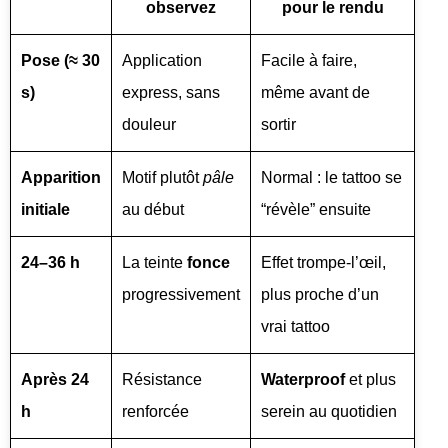
observez
pour le rendu
Pose (≈ 30
Application
Facile à faire,
s)
express, sans
même avant de
douleur
sortir
Apparition
Motif plutôt
pâle
Normal : le tattoo se
initiale
au début
“révèle” ensuite
24–36 h
La teinte
fonce
Effet trompe-l’œil,
progressivement
plus proche d’un
vrai tattoo
Après 24
Résistance
Waterproof
et plus
h
renforcée
serein au quotidien