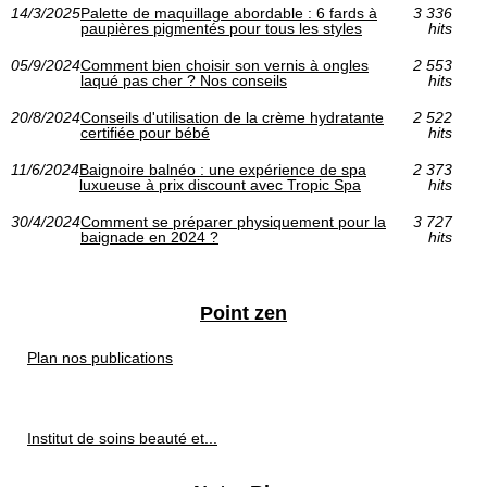
14/3/2025
Palette de maquillage abordable : 6 fards à
3 336
paupières pigmentés pour tous les styles
hits
05/9/2024
Comment bien choisir son vernis à ongles
2 553
laqué pas cher ? Nos conseils
hits
20/8/2024
Conseils d'utilisation de la crème hydratante
2 522
certifiée pour bébé
hits
11/6/2024
Baignoire balnéo : une expérience de spa
2 373
luxueuse à prix discount avec Tropic Spa
hits
30/4/2024
Comment se préparer physiquement pour la
3 727
baignade en 2024 ?
hits
Point zen
Plan nos publications
Institut de soins beauté et...