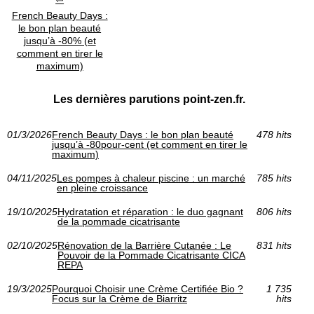
French Beauty Days :
le bon plan beauté
jusqu’à -80% (et
comment en tirer le
maximum)
Les dernières parutions point-zen.fr.
01/3/2026
French Beauty Days : le bon plan beauté
478 hits
jusqu’à -80pour-cent (et comment en tirer le
maximum)
04/11/2025
Les pompes à chaleur piscine : un marché
785 hits
en pleine croissance
19/10/2025
Hydratation et réparation : le duo gagnant
806 hits
de la pommade cicatrisante
02/10/2025
Rénovation de la Barrière Cutanée : Le
831 hits
Pouvoir de la Pommade Cicatrisante CICA
REPA
19/3/2025
Pourquoi Choisir une Crème Certifiée Bio ?
1 735
Focus sur la Crème de Biarritz
hits