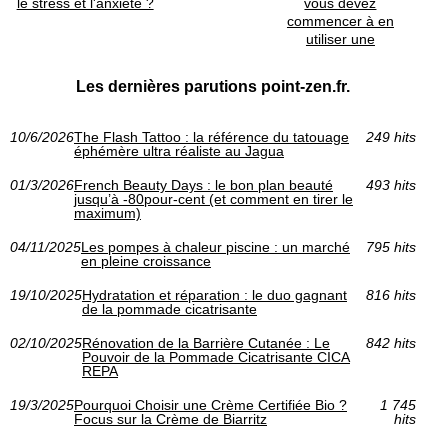
le stress et l'anxiété ?
vous devez
commencer à en
utiliser une
Les dernières parutions point-zen.fr.
10/6/2026
The Flash Tattoo : la référence du tatouage
249 hits
éphémère ultra réaliste au Jagua
01/3/2026
French Beauty Days : le bon plan beauté
493 hits
jusqu’à -80pour-cent (et comment en tirer le
maximum)
04/11/2025
Les pompes à chaleur piscine : un marché
795 hits
en pleine croissance
19/10/2025
Hydratation et réparation : le duo gagnant
816 hits
de la pommade cicatrisante
02/10/2025
Rénovation de la Barrière Cutanée : Le
842 hits
Pouvoir de la Pommade Cicatrisante CICA
REPA
19/3/2025
Pourquoi Choisir une Crème Certifiée Bio ?
1 745
Focus sur la Crème de Biarritz
hits