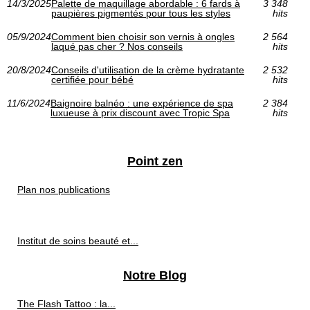
14/3/2025
Palette de maquillage abordable : 6 fards à
3 348
paupières pigmentés pour tous les styles
hits
05/9/2024
Comment bien choisir son vernis à ongles
2 564
laqué pas cher ? Nos conseils
hits
20/8/2024
Conseils d'utilisation de la crème hydratante
2 532
certifiée pour bébé
hits
11/6/2024
Baignoire balnéo : une expérience de spa
2 384
luxueuse à prix discount avec Tropic Spa
hits
Point zen
Plan nos publications
Institut de soins beauté et...
Notre Blog
The Flash Tattoo : la...