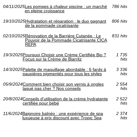
04/11/2025
Les pompes à chaleur piscine : un marché
786 hits
en pleine croissance
19/10/2025
Hydratation et réparation : le duo gagnant
806 hits
de la pommade cicatrisante
02/10/2025
Rénovation de la Barrière Cutanée : Le
831 hits
Pouvoir de la Pommade Cicatrisante CICA
REPA
19/3/2025
Pourquoi Choisir une Crème Certifiée Bio ?
1 735
Focus sur la Crème de Biarritz
hits
14/3/2025
Palette de maquillage abordable : 6 fards à
3 336
paupières pigmentés pour tous les styles
hits
05/9/2024
Comment bien choisir son vernis à ongles
2 554
laqué pas cher ? Nos conseils
hits
20/8/2024
Conseils d'utilisation de la crème hydratante
2 522
certifiée pour bébé
hits
11/6/2024
Baignoire balnéo : une expérience de spa
2 374
luxueuse à prix discount avec Tropic Spa
hits