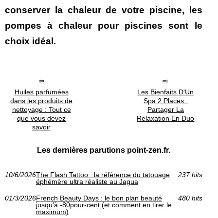
conserver la chaleur de votre piscine, les
pompes à chaleur pour piscines sont le
choix idéal.
Huiles parfumées
Les Bienfaits D'Un
dans les produits de
Spa 2 Places :
nettoyage : Tout ce
Partager La
que vous devez
Relaxation En Duo
savoir
Les dernières parutions point-zen.fr.
10/6/2026
The Flash Tattoo : la référence du tatouage
237 hits
éphémère ultra réaliste au Jagua
01/3/2026
French Beauty Days : le bon plan beauté
480 hits
jusqu’à -80pour-cent (et comment en tirer le
maximum)